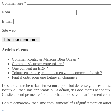
Commentaire
*
Nom
E-mail
Site web
Articles récents
Comment contacter Maisons Bleu Océan ?
Comment sécuriser votre toiture ?
Que contient un ERP ?
Toiture en ardoise, en tuile ou en zinc : comment choisir ?
Faut-il opter pour une toiture en chaume ?
Le site
demarche-urbanisme.com
a pour but de renseigner ses utilisa
locaux d’urbanisme applicable ou, à défaut, des documents nationaux
Ce site entend permettre à tout un chacun de savoir parfaitement comme
Le site demarche-urbanisme.com, alimenté très régulièrement en articles