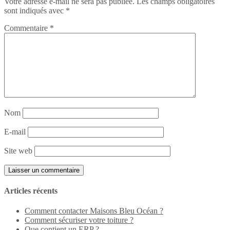
Votre adresse e-mail ne sera pas publiée.
Les champs obligatoires
sont indiqués avec
*
Commentaire
*
Nom
E-mail
Site web
Articles récents
Comment contacter Maisons Bleu Océan ?
Comment sécuriser votre toiture ?
Que contient un ERP ?