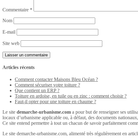
Commentaire
*
Nom
E-mail
Site web
Articles récents
Comment contacter Maisons Bleu Océan ?
Comment sécuriser votre toiture ?
Que contient un ERP ?
Toiture en ardoise, en tuile ou en zinc : comment choisir ?
Faut-il opter pour une toiture en chaume ?
Le site
demarche-urbanisme.com
a pour but de renseigner ses utilisa
locaux d’urbanisme applicable ou, à défaut, des documents nationaux
Ce site entend permettre à tout un chacun de savoir parfaitement comme
Le site demarche-urbanisme.com, alimenté très régulièrement en articles