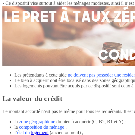
• Ce dispositif vise surtout à aider les ménages modestes, ainsi il n’es
Les prétendants à cette aide
ne doivent p
as posséder une réside
Le bien à acquérir doit être localisé dans des zones géographiqu
Les logements pouvant être acquis par ce dispositif sont ceux à 
La valeur du crédit
Le montant accordé n’est pas le même pour tous les requérants. Il est e
la
zone géographique
du bien à acquérir (C, B2, B1 et A) ;
la
composition du ménage
;
l’
état du
logement
(ancien ou neuf) ;