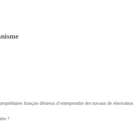
anisme
x propriétaires français désireux d’entreprendre des travaux de rénovati
ière ?