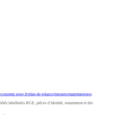
economie.gouv.fr/plan-de-relance/mesures/maprimerenov
.
ciétés labellisées RGE, pièces d’identité, notamment et des