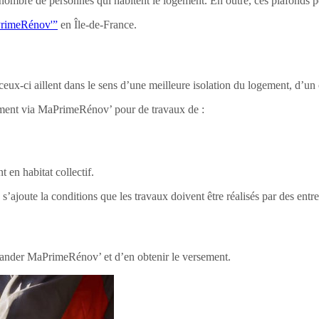
nombre de personnes qui habitent le logement. En outre, ces plafonds pe
PrimeRénov'”
en Île-de-France.
ux-ci aillent dans le sens d’une meilleure isolation du logement, d’un
ncement via MaPrimeRénov’ pour de travaux de :
 en habitat collectif.
ajoute la conditions que les travaux doivent être réalisés par des entre
mander MaPrimeRénov’ et d’en obtenir le versement.