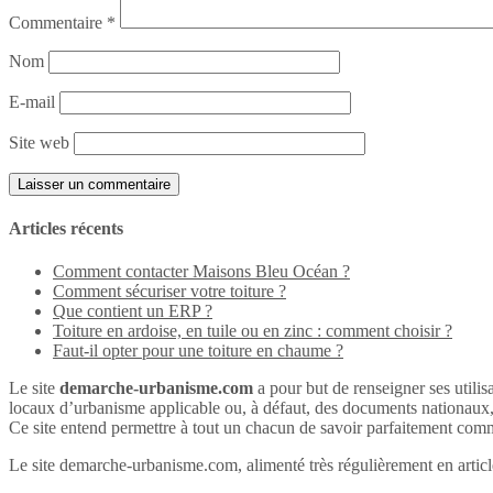
Commentaire
*
Nom
E-mail
Site web
Articles récents
Comment contacter Maisons Bleu Océan ?
Comment sécuriser votre toiture ?
Que contient un ERP ?
Toiture en ardoise, en tuile ou en zinc : comment choisir ?
Faut-il opter pour une toiture en chaume ?
Le site
demarche-urbanisme.com
a pour but de renseigner ses utilisa
locaux d’urbanisme applicable ou, à défaut, des documents nationaux
Ce site entend permettre à tout un chacun de savoir parfaitement comme
Le site demarche-urbanisme.com, alimenté très régulièrement en articles